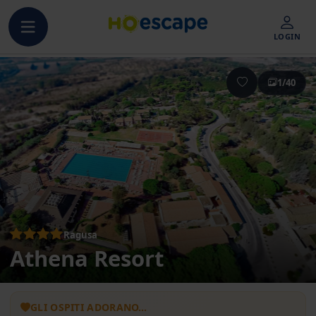
LOGIN
1/40
Ragusa
Athena Resort
GLI OSPITI ADORANO…