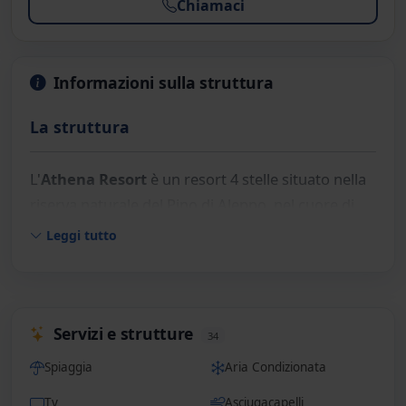
Chiamaci
Informazioni sulla struttura
La struttura
L'
Athena Resort
è un resort 4 stelle situato nella
riserva naturale del Pino di Aleppo, nel cuore di
una natura preservata,
dedicato alle famiglie
Leggi tutto
con le sue numerose attrezzature sportive. La
struttura si suddivide in
3 categorie di alloggio
:
l'Hotel Palace, il Villaggio e le Family Room
Giardini di Athena.
Servizi e strutture
34
I servizi
Spiaggia
Aria Condizionata
Tv
Asciugacapelli