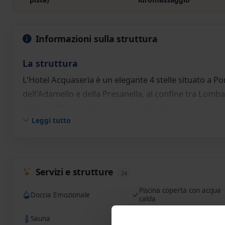
Informazioni sulla struttura
La struttura
L'Hotel Acquaseria è un elegante 4 stelle situato a Po
dell'Adamello e della Presanella, al confine tra Lomba
della tradizione alle esigenze del turismo moderno, 
Leggi tutto
vasca con idromassaggio, bagno turco, sauna, bio sau
e sauna esterne ed area relax con tisaneria (centro 
compiuti sono ammessi gratuitamente ad orari prestab
adulto).
Servizi e strutture
24
A disposizione dei più piccoli un miniclub (4/12 anni) c
Piscina coperta con acqua
Doccia Emozionale
alla settimana, un piano bar. Internamente gli ospiti t
calda
con caminetto e biliardo a pagamento. Disponibili conn
Sauna
Bagno Turco