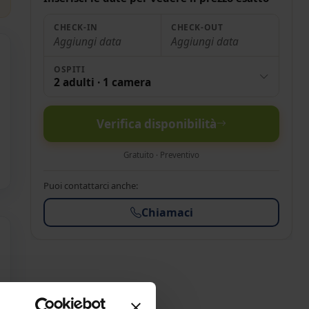
CHECK-IN
CHECK-OUT
Aggiungi data
Aggiungi data
OSPITI
2 adulti · 1 camera
Verifica disponibilità
Gratuito · Preventivo
Puoi contattarci anche:
Chiamaci