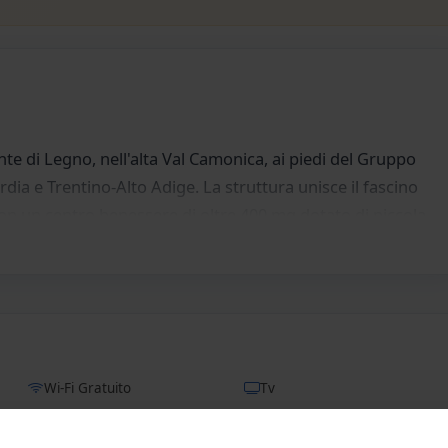
nte di Legno, nell'alta Val Camonica, ai piedi del Gruppo
rdia e Trentino-Alto Adige. La struttura unisce il fascino
con un centro benessere di oltre 400 mq dotato di piccola
na, docce emozionali, cascata di ghiaccio, solarium, vasca
benessere a pagamento in loco; i bambini fino a 16 anni non
iliti solo alla piccola piscina, accompagnati da un
on attività ludico-creative. Per le serate è previsto, 3 volte
Wi-Fi Gratuito
Tv
rovano american bar, living room, ristorante, sala tv, sala
essione wi-fi gratuita (nella hall e nelle
Servizio Navetta
Sala Tv