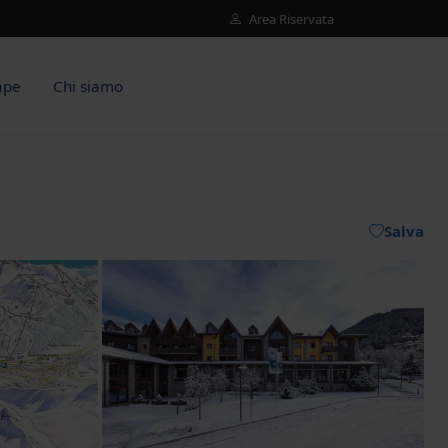
Area Riservata
ape
Chi siamo
Salva