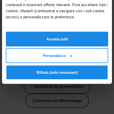
offerta disponibile
contenuti e mostrarti offerte rilevanti. Puoi accettare tutti i
cookie, rifiutarli (continuerai a navigare con i soli cookie
A breve nuove offerte per le Tue vacanze
tecnici) o personalizzare le preferenze.
Iscriviti al
servizio newsletter
Accetta tutti
per essere aggiornato in esclusiva
Personalizza
Cerca la tua offerta
Rifiuta (solo necessari)
Richiedi un preventivo
Scrivici su WhatsApp